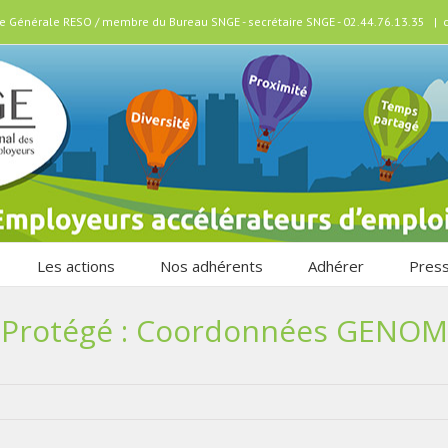
ice Générale RESO / membre du Bureau SNGE - secrétaire SNGE - 02.44.76.13.35
|
Les actions
Nos adhérents
Adhérer
Pres
Protégé : Coordonnées GENOM