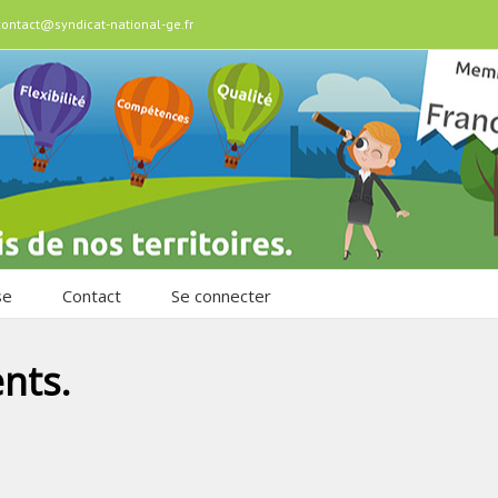
contact@syndicat-national-ge.fr
se
Contact
Se connecter
nts.