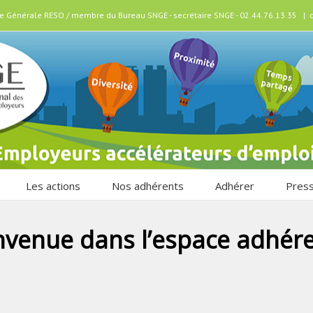
ice Générale RESO / membre du Bureau SNGE - secrétaire SNGE - 02.44.76.13.35
|
Les actions
Nos adhérents
Adhérer
Pres
nvenue dans l’espace adhére