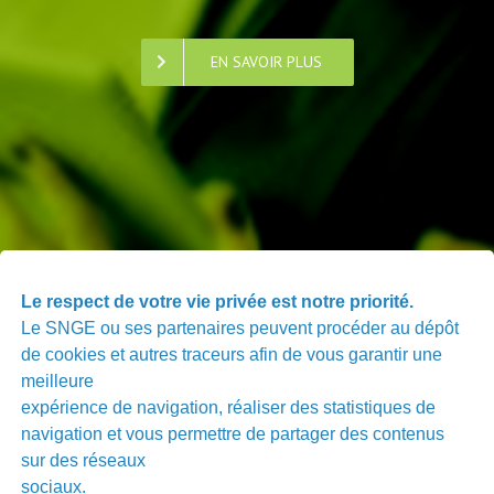
EN SAVOIR PLUS
PARTAGER
Le respect de votre vie privée est notre priorité.
VOS EXPERIENCES
Le SNGE ou ses partenaires peuvent procéder au dépôt
de cookies et autres traceurs afin de vous garantir une
meilleure
expérience de navigation, réaliser des statistiques de
Enrichissez vous des uns et des autres, profitez
navigation et vous permettre de partager des contenus
des expériences des autres GE.
sur des réseaux
sociaux.