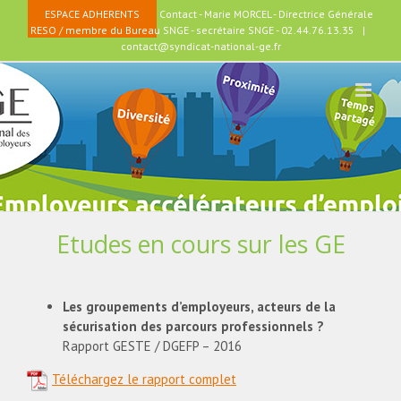
Passer
ESPACE ADHERENTS
Contact - Marie MORCEL - Directrice Générale
au
RESO / membre du Bureau SNGE - secrétaire SNGE - 02.44.76.13.35
|
contenu
contact@syndicat-national-ge.fr
Etudes en cours sur les GE
Les groupements d’employeurs, acteurs de la
sécurisation des parcours professionnels ?
Rapport GESTE / DGEFP – 2016
Téléchargez le rapport complet