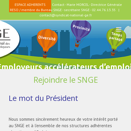
Passer
ESPACE ADHERENTS
Contact - Marie MORCEL - Directrice Générale
au
RESO / membre du Bureau SNGE - secrétaire SNGE - 02.44.76.13.35
|
contenu
contact@syndicat-national-ge.fr
Rejoindre le SNGE
Le mot du Président
Nous sommes sincèrement heureux de votre intérêt porté
au SNGE et à l’ensemble de nos structures adhérentes