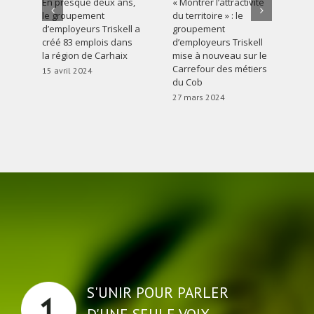
En presque deux ans,
« Montrer l’attractivité
Al
le groupement
du territoire » : le
au
d’employeurs Triskell a
groupement
pa
créé 83 emplois dans
d’employeurs Triskell
21
la région de Carhaix
mise à nouveau sur le
Carrefour des métiers
15 avril 2024
du Cob
27 mars 2024
S'UNIR POUR PARLER