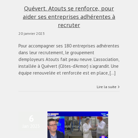
Quévert. Atouts se renforce, pour
aider ses entreprises adhérentes à
recruter
20 janvier 2023
Pour accompagner ses 180 entreprises adhérentes
dans leur recrutement, le groupement
d’employeurs Atouts fait peau neuve. L’association,
installée à Quévert (Côtes-d’Armor) s’agrandit. Une
équipe renouvelée et renforcée est en place, [...]
Lire la suite
6
Jan 2023
Progressis sur BFM
Normandie