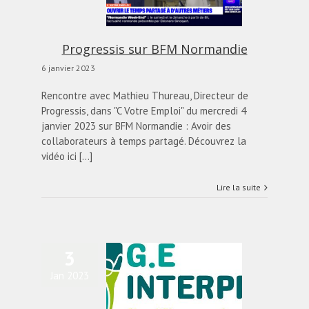
actualités
Blog
Progressis sur BFM Normandie
6 janvier 2023
Rencontre avec Mathieu Thureau, Directeur de
Progressis, dans "C Votre Emploi" du mercredi 4
janvier 2023 sur BFM Normandie : Avoir des
collaborateurs à temps partagé. Découvrez la
vidéo ici [...]
Lire la suite
3
E Interpro : du temps
Jan 2023
tagé pour des emplois
pérennes