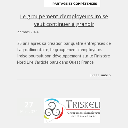
actualités
Blog
Le groupement d’employeurs Iroise
veut continuer à grandir
27 mars 2024
25 ans après sa création par quatre entreprises de
l'agroalimentaire, le groupement d'employeurs
Iroise poursuit son développement sur le Finistère
Nord Lire l'article paru dans Ouest France
Lire la suite
ontrer l’attractivité du
27
territoire » : le
groupement
Mar 2024
’employeurs Triskell
ise à nouveau sur le
refour des métiers du