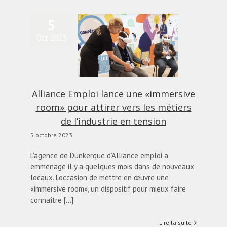
5
iance Emploi lance une
Oct 2023
mmersive room» pour
irer vers les métiers de
’industrie en tension
actualités
Blog
Alliance Emploi lance une «immersive
room» pour attirer vers les métiers
de l’industrie en tension
5 octobre 2023
L’agence de Dunkerque d’Alliance emploi a
emménagé il y a quelques mois dans de nouveaux
locaux. L’occasion de mettre en œuvre une
«immersive room», un dispositif pour mieux faire
connaître [...]
Lire la suite