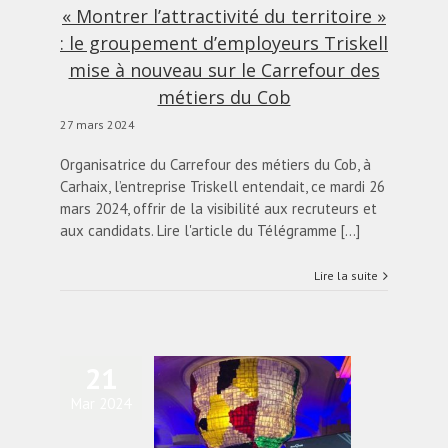
Cob
« Montrer l’attractivité du territoire »
actualités
Blog
: le groupement d’employeurs Triskell
mise à nouveau sur le Carrefour des
métiers du Cob
27 mars 2024
Organisatrice du Carrefour des métiers du Cob, à
Carhaix, l’entreprise Triskell entendait, ce mardi 26
mars 2024, offrir de la visibilité aux recruteurs et
aux candidats. Lire l'article du Télégramme [...]
Lire la suite
21
Mar 2024
liance Emploi : 25 ans
u service de l’emploi
partagé et durable