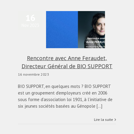
16
Nov 2023
encontre avec Anne
Feraudet, Directeur
éral de BIO SUPPORT
alités
Blog
diapo-home
Rencontre avec Anne Feraudet,
Directeur Général de BIO SUPPORT
16 novembre 2023
BIO SUPPORT, en quelques mots ? BIO SUPPORT
est un groupement d’employeurs créé en 2006
sous forme d’association loi 1901, à l’initiative de
six jeunes sociétés basées au Génopole [...]
Lire la suite