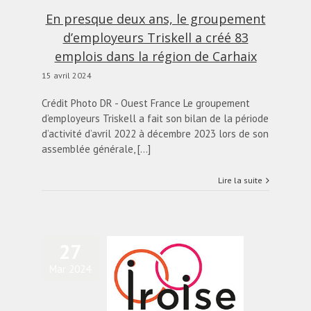
actualités
Blog
En presque deux ans, le groupement
d’employeurs Triskell a créé 83
emplois dans la région de Carhaix
15 avril 2024
Crédit Photo DR - Ouest France Le groupement
d’employeurs Triskell a fait son bilan de la période
d’activité d’avril 2022 à décembre 2023 lors de son
assemblée générale, [...]
Lire la suite
27
Mar 2024
Le groupement
mployeurs Iroise veut
continuer à grandir