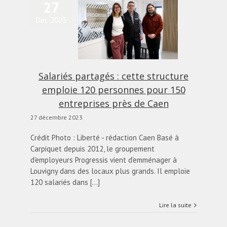
27
ariés partagés : cette
Déc 2023
tructure emploie 120
personnes pour 150
reprises près de Caen
actualités
Blog
Salariés partagés : cette structure
emploie 120 personnes pour 150
entreprises près de Caen
27 décembre 2023
Crédit Photo : Liberté - rédaction Caen Basé à
Carpiquet depuis 2012, le groupement
d'employeurs Progressis vient d'emménager à
Louvigny dans des locaux plus grands. Il emploie
120 salariés dans [...]
Lire la suite