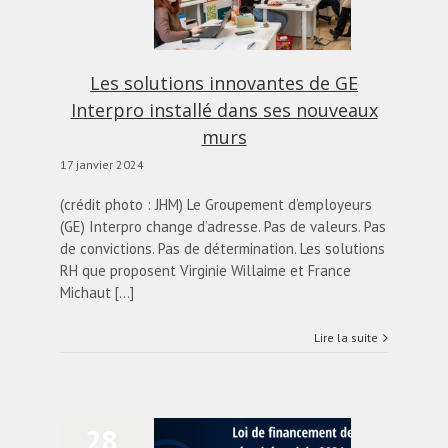
s ses nouveaux murs
actualités
Blog
Les solutions innovantes de GE
Interpro installé dans ses nouveaux
murs
17 janvier 2024
(crédit photo : JHM) Le Groupement d’employeurs
(GE) Interpro change d’adresse. Pas de valeurs. Pas
de convictions. Pas de détermination. Les solutions
RH que proposent Virginie Willaime et France
Michaut [...]
Lire la suite
28