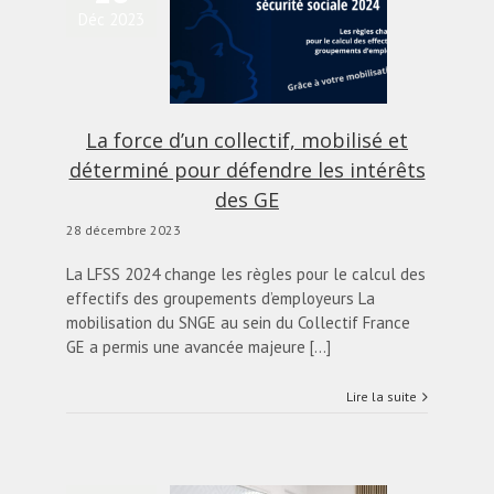
a force d’un collectif,
Déc 2023
obilisé et déterminé
pour défendre les
intérêts des GE
alités
Blog
diapo-home
La force d’un collectif, mobilisé et
déterminé pour défendre les intérêts
des GE
28 décembre 2023
​La LFSS 2024 change les règles pour le calcul des
effectifs des groupements d’employeurs La
mobilisation du SNGE au sein du Collectif France
GE a permis une avancée majeure [...]
Lire la suite