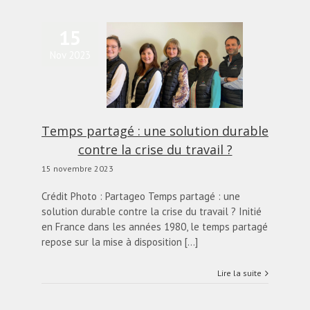
15
Nov 2023
emps partagé : une
ution durable contre la
crise du travail ?
actualités
Blog
Temps partagé : une solution durable
contre la crise du travail ?
15 novembre 2023
Crédit Photo : Partageo Temps partagé : une
solution durable contre la crise du travail ? Initié
en France dans les années 1980, le temps partagé
repose sur la mise à disposition [...]
Lire la suite