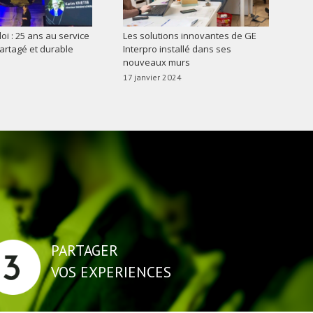
oi : 25 ans au service
Les solutions innovantes de GE
partagé et durable
Interpro installé dans ses
nouveaux murs
17 janvier 2024
PARTAGER
VOS EXPERIENCES