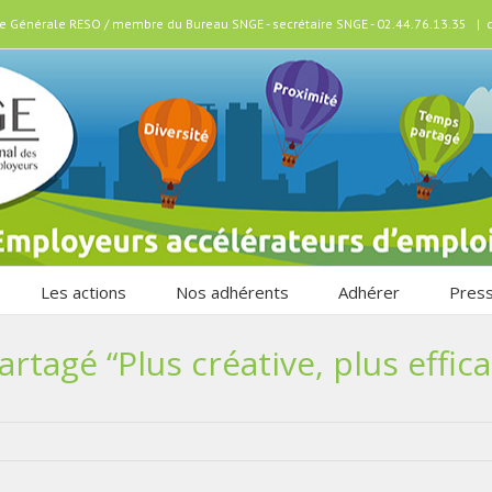
ice Générale RESO / membre du Bureau SNGE - secrétaire SNGE - 02.44.76.13.35
|
Les actions
Nos adhérents
Adhérer
Pres
tagé “Plus créative, plus effic