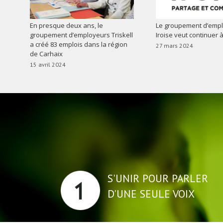
En presque deux ans, le
Le groupement d’emp
groupement d’employeurs Triskell
Iroise veut continuer 
a créé 83 emplois dans la région
27 mars 2024
de Carhaix
15 avril 2024
S'UNIR POUR PARLER
D'UNE SEULE VOIX