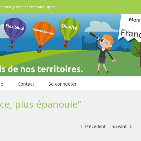
contact@syndicat-national-ge.fr
se
Contact
Se connecter
ace, plus épanouie”
Précédent
Suivant