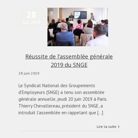
28
Juin 2019
ussite de l’assemblée
nérale 2019 du SNGE
ctualités
diapo-home
Réussite de l’assemblée générale
2019 du SNGE
28 juin 2019
Le Syndicat National des Groupements
d'Employeurs (SNGE) a tenu son assemblée
générale annuelle, jeudi 20 juin 2019 à Paris.
Thierry Chevallereau, président du SNGE, a
introduit l'assemblée en rappelant que [...]
Lire la suite