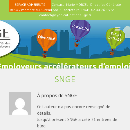
Passer
ESPACE ADHERENTS
Contact - Marie MORCEL - Directrice Générale
au
RESO / membre du Bureau SNGE - secrétaire SNGE - 02.44.76.13.35
|
contenu
contact@syndicat-national-ge.fr
SNGE
À propos de
SNGE
Cet auteur n'a pas encore renseigné de
détails.
Jusqu'à présent SNGE a créé 21 entrées de
blog.