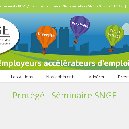
ice Générale RESO / membre du Bureau SNGE - secrétaire SNGE - 02.44.76.13.35
|
Les actions
Nos adhérents
Adhérer
Pres
Protégé : Séminaire SNGE