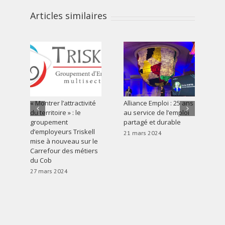
Articles similaires
« Montrer l’attractivité
Alliance Emploi : 25 ans
Le
du territoire » : le
au service de l’emploi
in
groupement
partagé et durable
In
d’employeurs Triskell
se
21 mars 2024
mise à nouveau sur le
17
Carrefour des métiers
du Cob
27 mars 2024