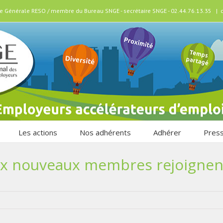
ice Générale RESO / membre du Bureau SNGE - secrétaire SNGE - 02.44.76.13.35
|
Les actions
Nos adhérents
Adhérer
Pres
x nouveaux membres rejoignen