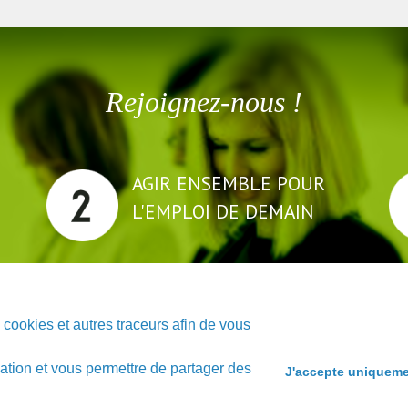
Rejoignez-nous !
AGIR ENSEMBLE POUR
L'EMPLOI DE DEMAIN
 GE
Définir les nouvelles formes d'emploi et les
En
pérenniser.
pr
ookies et autres traceurs afin de vous
gation et vous permettre de partager des
J'accepte uniqueme
EN SAVOIR PLUS