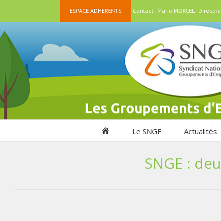
Passer
ESPACE ADHERENTS
Contact - Marie MORCEL - Directr
au
contenu
Accueil
Le SNGE
Actualités
SNGE : deu