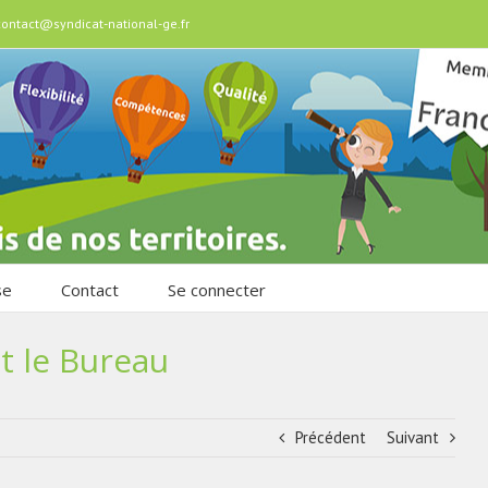
contact@syndicat-national-ge.fr
se
Contact
Se connecter
t le Bureau
Précédent
Suivant