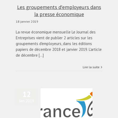
Les groupements d’employeurs dans
la presse économique
18 janvier 2019
La revue économique mensuelle Le Journal des
Entreprises vient de publier 2 articles sur les
groupements d'employeurs, dans les éditions
papiers de décembre 2018 et janvier 2019. L'article
de décembre [...]
Lire la suite
12
Jan 2019
éation de France GE,
lectif de groupements
d’employeurs
Blog
diapo-home