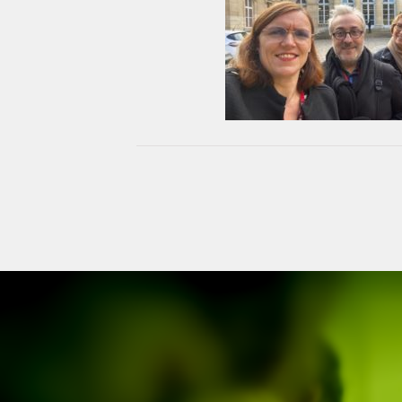
E a rencontré le Cabinet du Ministre
 Travail, ce jeudi 20 octobre 2022
actualités
Blog
diapo-home