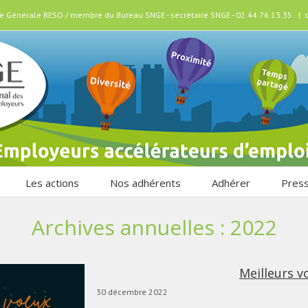
ice Générale RESO / membre du Bureau SNGE - secrétaire SNGE - 02.44.76.13.35
|
Les actions
Nos adhérents
Adhérer
Pres
Archives annuelles :
2022
Meilleurs v
30 décembre 2022