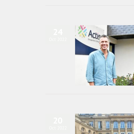
24
Oct 2022
roupement d’employeurs Actiss fête
ses 20 ans
actualités
Blog
20
Oct 2022