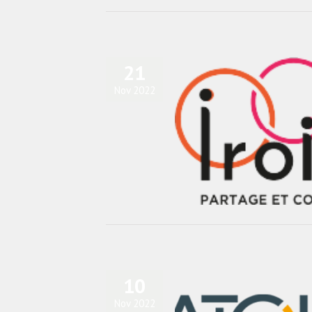
21
Nov 2022
se : Marie-Hélène Nedellec passe la
 Michel Rolland à la direction du GEI
Iroise
actualités
Blog
10
Nov 2022