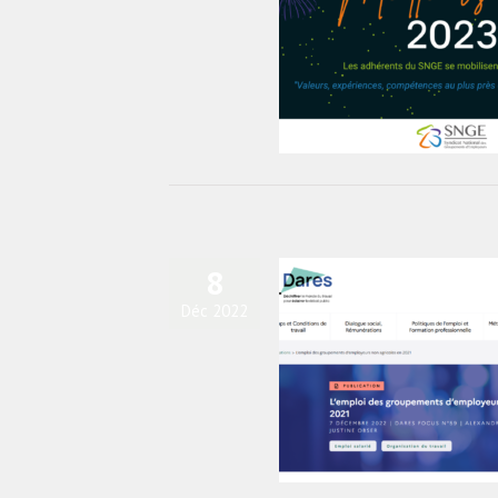
Meilleurs voeux 2023 !
actualités
Blog
8
Déc 2022
ARES publie une nouvelle étude sur
ploi des groupements d’employeurs
actualités
Blog
diapo-home