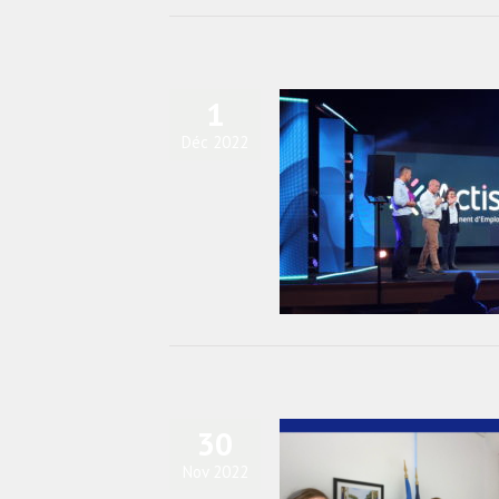
1
Déc 2022
tre avec Alexandra GLAIS, Directrice
du GE Actiss
actualités
Blog
diapo-home
30
Nov 2022