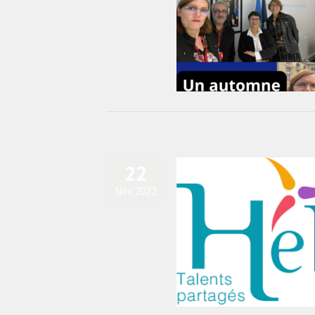
tu du SNGE : un automne en action !
actualités
Blog
diapo-home
22
Nov 2022
rice HOUIZOT, nouveau Président
d’Helys
actualités
Blog