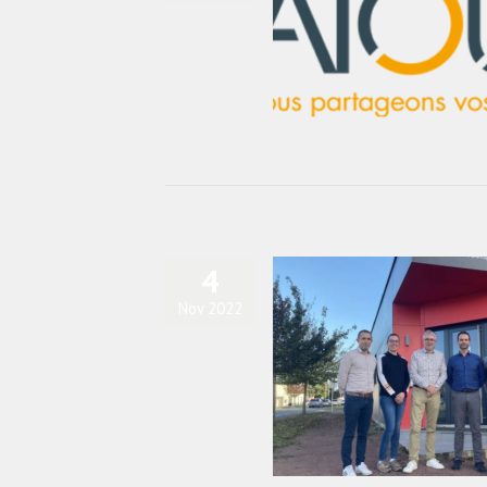
. Atouts, groupement d’employeurs, a
déménagé
actualités
Blog
4
Nov 2022
éo : Devenir conducteur de ligne en 9
ois avec Rolmer et la Mie Câline
actualités
Blog