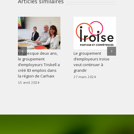
Articles similaires
En presque deux ans,
Le groupement
« 
le groupement
d’employeurs Iroise
du 
d’employeurs Triskell a
veut continuer à
gr
créé 83 emplois dans
grandir
d’
la région de Carhaix
mi
27 mars 2024
Ca
15 avril 2024
du
27