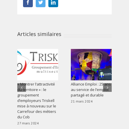
Facebook
Twitter
LinkedIn
Articles similaires
« Montrer l’attractivité
Alliance Emploi : 25 ans
Le
du territoire » : le
au service de l’emploi
in
groupement
partagé et durable
In
d’employeurs Triskell
se
21 mars 2024
mise à nouveau sur le
17
Carrefour des métiers
du Cob
27 mars 2024