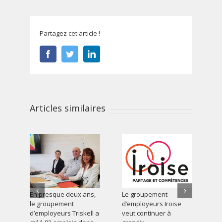
Partagez cet article !
Facebook
Twitter
LinkedIn
Articles similaires
En presque deux ans,
Le groupement
« 
le groupement
d’employeurs Iroise
du 
d’employeurs Triskell a
veut continuer à
gr