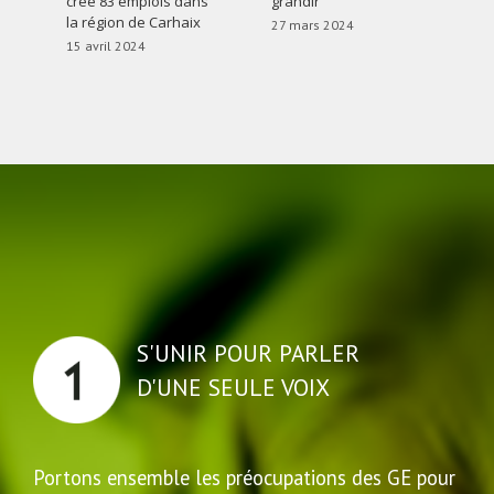
créé 83 emplois dans
grandir
d’
la région de Carhaix
mi
27 mars 2024
Ca
15 avril 2024
du
27
S'UNIR POUR PARLER
D'UNE SEULE VOIX
Portons ensemble les préocupations des GE pour