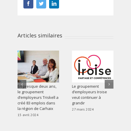
Facebook
Twitter
LinkedIn
Articles similaires
En presque deux ans,
Le groupement
« 
le groupement
d’employeurs Iroise
du 
d’employeurs Triskell a
veut continuer à
gr
créé 83 emplois dans
grandir
d’
la région de Carhaix
mi
27 mars 2024
Ca
15 avril 2024
du
27