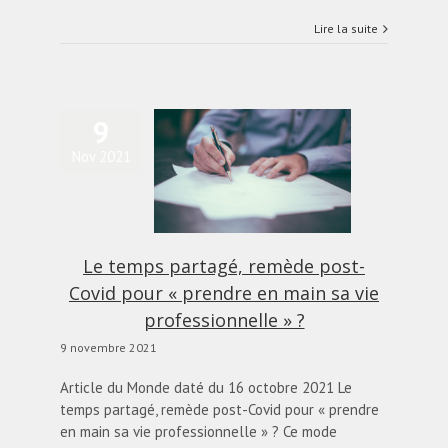
Lire la suite
9
Le temps partagé,
Nov 2021
mède post-Covid pour
rendre en main sa vie
professionnelle » ?
actualités
Blog
Le temps partagé, remède post-
Covid pour « prendre en main sa vie
professionnelle » ?
9 novembre 2021
Article du Monde daté du 16 octobre 2021 Le
temps partagé, remède post-Covid pour « prendre
en main sa vie professionnelle » ? Ce mode