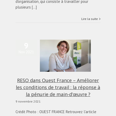
d’organisation, qui consiste à travailler pour
plusieurs [...]
Lire la suite
9
SO dans Ouest France
Nov 2021
méliorer les conditions
ravail : la réponse à la
urie de main-d’œuvre
?
actualités
Blog
RESO dans Ouest France – Améliorer
les conditions de travail : la réponse à
la pénurie de main-d’œuvre ?
9 novembre 2021
Crédit Photo : OUEST FRANCE Retrouvez l'article