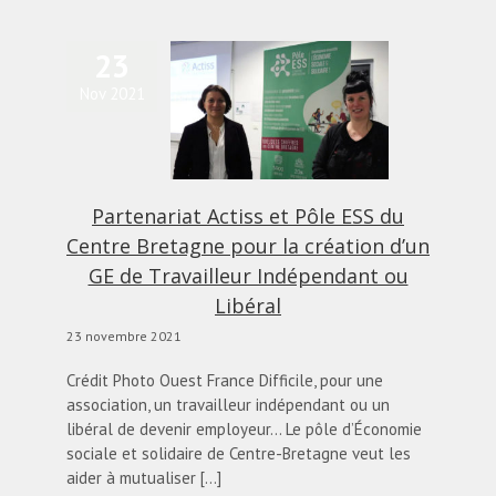
23
tenariat Actiss et Pôle
Nov 2021
S du Centre Bretagne
ur la création d’un GE
de Travailleur
dépendant ou Libéral
actualités
Blog
Partenariat Actiss et Pôle ESS du
Centre Bretagne pour la création d’un
GE de Travailleur Indépendant ou
Libéral
23 novembre 2021
Crédit Photo Ouest France Difficile, pour une
association, un travailleur indépendant ou un
libéral de devenir employeur… Le pôle d’Économie
sociale et solidaire de Centre-Bretagne veut les
aider à mutualiser [...]