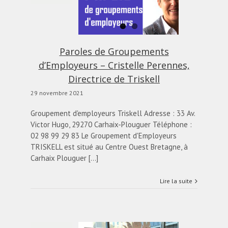
Employeurs – Cristelle
rennes, Directrice de
Triskell
alités
Blog
diapo-home
Paroles de Groupements
d’Employeurs – Cristelle Perennes,
Directrice de Triskell
29 novembre 2021
Groupement d'employeurs Triskell Adresse : 33 Av.
Victor Hugo, 29270 Carhaix-Plouguer Téléphone :
02 98 99 29 83 Le Groupement d'Employeurs
TRISKELL est situé au Centre Ouest Bretagne, à
Carhaix Plouguer [...]
Lire la suite