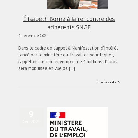
alités
Blog
diapo-home
Élisabeth Borne à la rencontre des
adhérents SNGE
9 décembre 2021
Dans le cadre de l’appel à Manifestation d’Intérêt
lancé par le ministère du Travail et pour lequel,
rappelons-le, une enveloppe de 4 millions d’euros
sera mobilisée en vue de [...]
Lire la suite
9
ppel à manifestation
Déc 2021
d’intérêt” pour
développer les
groupements