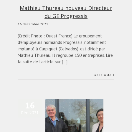
Mathieu Thureau nouveau Directeur
du GE Progressis
16 décembre 2021
(Crédit Photo : Ouest France) Le groupement
d’employeurs normands Progressis, notamment
implanté à Carpiquet (Calvados), est dirigé par
Mathieu Thureau. Il regroupe 150 entreprises. Lire
la suite de l'article sur [...]
Lire la suite
16
Déc 2021
Delphine Groizard :
velle directrice du GE
“Mer et Vie”
actualités
Blog