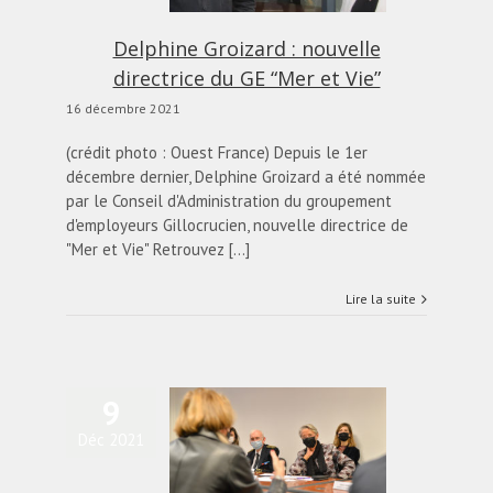
Delphine Groizard : nouvelle
directrice du GE “Mer et Vie”
16 décembre 2021
(crédit photo : Ouest France) Depuis le 1er
décembre dernier, Delphine Groizard a été nommée
par le Conseil d'Administration du groupement
d'employeurs Gillocrucien, nouvelle directrice de
"Mer et Vie" Retrouvez [...]
Lire la suite
9
Déc 2021
Élisabeth Borne à la
contre des adhérents
SNGE