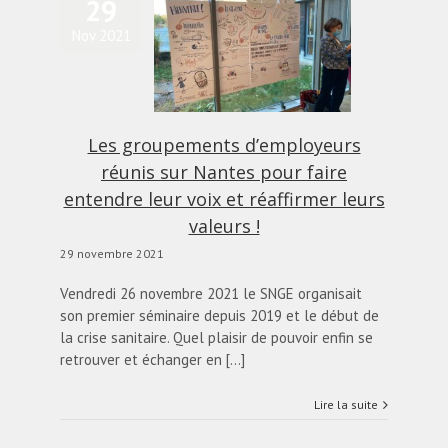
29
Les groupements
Nov 2021
employeurs réunis sur
Nantes pour faire
ntendre leur voix et
ffirmer leurs valeurs !
alités
Blog
diapo-home
Les groupements d’employeurs
réunis sur Nantes pour faire
entendre leur voix et réaffirmer leurs
valeurs !
29 novembre 2021
Vendredi 26 novembre 2021 le SNGE organisait
son premier séminaire depuis 2019 et le début de
la crise sanitaire. Quel plaisir de pouvoir enfin se
retrouver et échanger en [...]
Lire la suite