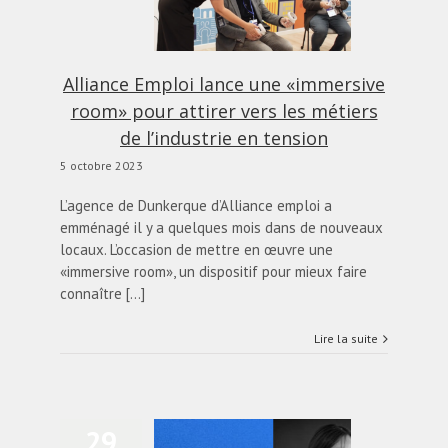
irer vers les métiers de
’industrie en tension
actualités
Blog
Alliance Emploi lance une «immersive
room» pour attirer vers les métiers
de l’industrie en tension
5 octobre 2023
L’agence de Dunkerque d’Alliance emploi a
emménagé il y a quelques mois dans de nouveaux
locaux. L’occasion de mettre en œuvre une
«immersive room», un dispositif pour mieux faire
connaître [...]
Lire la suite
29