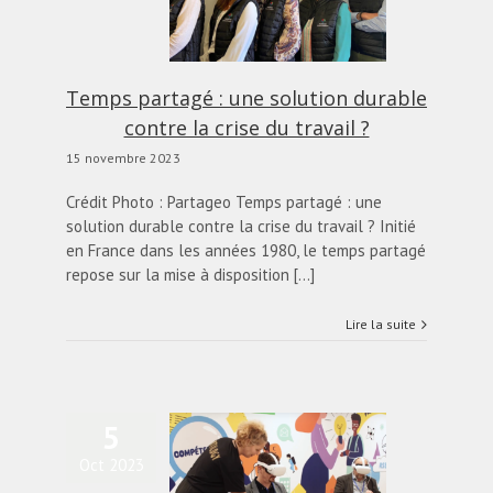
ution durable contre la
crise du travail ?
actualités
Blog
Temps partagé : une solution durable
contre la crise du travail ?
15 novembre 2023
Crédit Photo : Partageo Temps partagé : une
solution durable contre la crise du travail ? Initié
en France dans les années 1980, le temps partagé
repose sur la mise à disposition [...]
Lire la suite
5
iance Emploi lance une
Oct 2023
mmersive room» pour