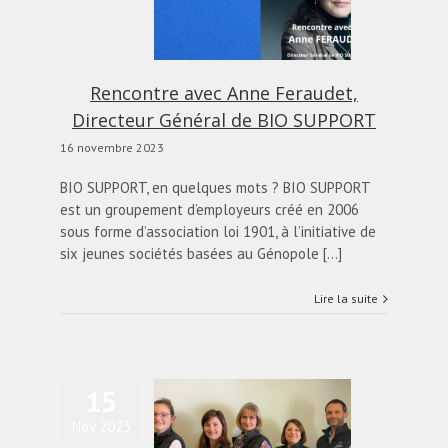
Feraudet, Directeur
éral de BIO SUPPORT
alités
Blog
diapo-home
Rencontre avec Anne Feraudet,
Directeur Général de BIO SUPPORT
16 novembre 2023
BIO SUPPORT, en quelques mots ? BIO SUPPORT
est un groupement d’employeurs créé en 2006
sous forme d’association loi 1901, à l’initiative de
six jeunes sociétés basées au Génopole [...]
Lire la suite
15
Nov 2023
emps partagé : une