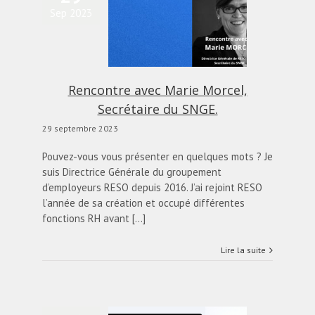
Sep 2023
encontre avec Marie
orcel, Secrétaire du
SNGE.
alités
Blog
diapo-home
Rencontre avec Marie Morcel,
Secrétaire du SNGE.
29 septembre 2023
Pouvez-vous vous présenter en quelques mots ? Je
suis Directrice Générale du groupement
d’employeurs RESO depuis 2016. J’ai rejoint RESO
l’année de sa création et occupé différentes
fonctions RH avant [...]
Lire la suite