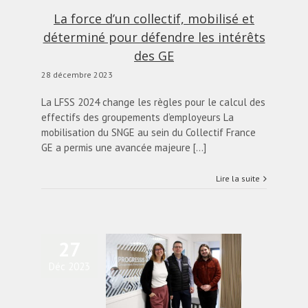
La force d’un collectif, mobilisé et
déterminé pour défendre les intérêts
des GE
28 décembre 2023
​La LFSS 2024 change les règles pour le calcul des
effectifs des groupements d’employeurs La
mobilisation du SNGE au sein du Collectif France
GE a permis une avancée majeure [...]
Lire la suite
27
ariés partagés : cette
Déc 2023
tructure emploie 120
personnes pour 150
reprises près de Caen