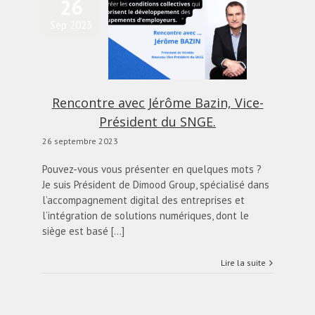
26
Sep 2023
ncontre avec Jérôme
zin, Vice-Président du
SNGE.
alités
Blog
diapo-home
Rencontre avec Jérôme Bazin, Vice-
Président du SNGE.
26 septembre 2023
Pouvez-vous vous présenter en quelques mots ?
Je suis Président de Dimood Group, spécialisé dans
l’accompagnement digital des entreprises et
l’intégration de solutions numériques, dont le
siège est basé [...]
Lire la suite