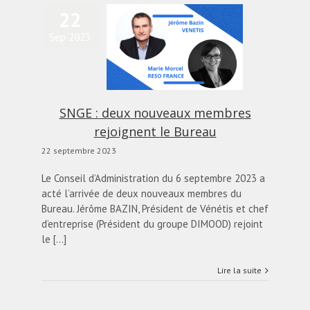
22
Sep 2023
GE : deux nouveaux
embres rejoignent le
Bureau
alités
Blog
diapo-home
SNGE : deux nouveaux membres
rejoignent le Bureau
22 septembre 2023
Le Conseil d’Administration du 6 septembre 2023 a
acté l’arrivée de deux nouveaux membres du
Bureau. Jérôme BAZIN, Président de Vénétis et chef
d’entreprise (Président du groupe DIMOOD) rejoint
le [...]
Lire la suite