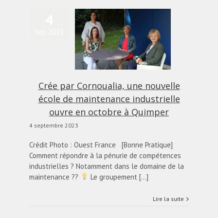
4
e par Cornoualia, une
Sep 2023
nouvelle école de
ntenance industrielle
ouvre en octobre à
Quimper
actualités
Blog
Crée par Cornoualia, une nouvelle
école de maintenance industrielle
ouvre en octobre à Quimper
4 septembre 2023
Crédit Photo : Ouest France [Bonne Pratique]
Comment répondre à la pénurie de compétences
industrielles ? Notamment dans le domaine de la
maintenance ??
Le groupement [...]
Lire la suite