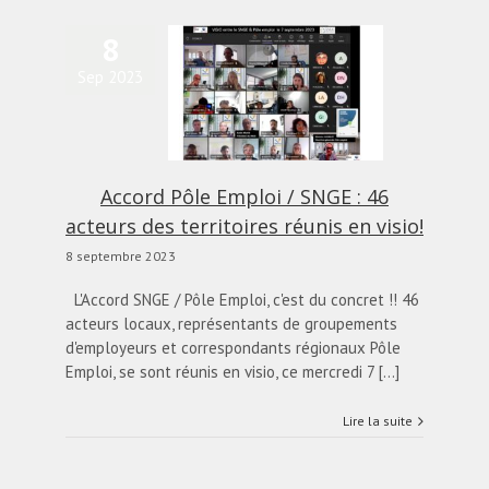
8
Sep 2023
Accord Pôle Emploi /
NGE : 46 acteurs des
ritoires réunis en visio!
alités
Blog
diapo-home
Accord Pôle Emploi / SNGE : 46
acteurs des territoires réunis en visio!
8 septembre 2023
L'Accord SNGE / Pôle Emploi, c'est du concret !! 46
acteurs locaux, représentants de groupements
d'employeurs et correspondants régionaux Pôle
Emploi, se sont réunis en visio, ce mercredi 7 [...]
Lire la suite