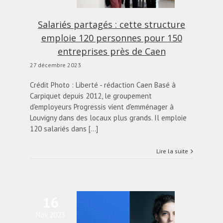
actualités
Blog
Salariés partagés : cette structure
emploie 120 personnes pour 150
entreprises près de Caen
27 décembre 2023
Crédit Photo : Liberté - rédaction Caen Basé à
Carpiquet depuis 2012, le groupement
d'employeurs Progressis vient d'emménager à
Louvigny dans des locaux plus grands. Il emploie
120 salariés dans [...]
Lire la suite
16
Nov 2023
encontre avec Anne